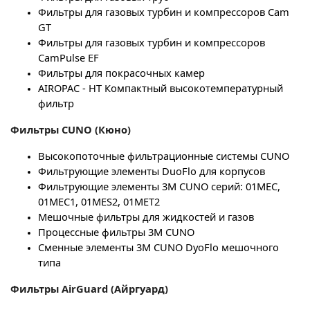
Фильтры для газовых турбин и компрессоров Cam
GT
Фильтры для газовых турбин и компрессоров
CamPulse EF
Фильтры для покрасочных камер
AIROPAC - HT Компактный высокотемпературный
фильтр
Фильтры
CUNO
(Кюно)
Высокопоточные фильтрационные системы CUNO
Фильтрующие элементы DuoFlo для корпусов
Фильтрующие элементы 3
M
CUNO
серий: 01
MEC
,
01
MEC
1, 01
MES
2, 01
MET
2
Мешочные фильтры для жидкостей и газов
Процессные фильтры 3M CUNO
Сменные элементы 3M CUNO DyoFlo мешочного
типа
Фильтры
AirGuard
(Айргуард)