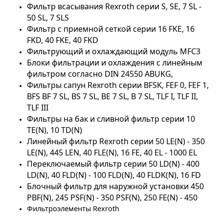
Фильтр всасывания Rexroth серии
S, SE, 7 SL -
50 SL, 7 SLS
Фильтр с приемной сеткой серии
16 FKE, 16
FKD, 40 FKE, 40 FKD
Фильтрующий и охлаждающий модуль MFC3
Блоки фильтрации и охлаждения с линейным
фильтром согласно DIN 24550 ABUKG,
Фильтры сапун Rexroth серии
BFSK, FEF 0, FEF 1,
BFS
BF
7
SL
,
BS
7
SL
,
BE
7
SL
,
B
7
SL
,
TLF
I
,
TLF
II
,
TLF
III
Фильтры на бак и сливной фильтр серии
10
TE(N), 10 TD(N)
Линейный
фильтр
Rexroth
серии
50 LE(N) - 350
LE(N), 445 LEN, 40 FLE(N), 16 FE, 40 EL - 1000 EL
Переключаемый
фильтр
серии
50 LD(N) - 400
LD(N), 40 FLD(N) - 100 FLD(N), 40 FLDK(N), 16 FD
Блочный фильтр для наружной установки
450
PBF
(
N
), 245
PSF
(
N
) - 350
PSF
(
N
), 250
FE
(
N
) - 450
Фильтроэлементы Rexroth