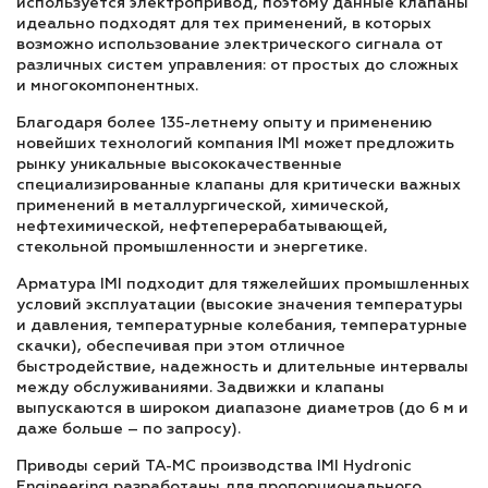
используется электропривод, поэтому данные клапаны
идеально подходят для тех применений, в которых
возможно использование электрического сигнала от
различных систем управления: от простых до сложных
и многокомпонентных.
Благодаря более 135-летнему опыту и применению
новейших технологий компания IMI может предложить
рынку уникальные высококачественные
специализированные клапаны для критически важных
применений в металлургической, химической,
нефтехимической, нефтеперерабатывающей,
стекольной промышленности и энергетике.
Арматура IMI подходит для тяжелейших промышленных
условий эксплуатации (высокие значения температуры
и давления, температурные колебания, температурные
скачки), обеспечивая при этом отличное
быстродействие, надежность и длительные интервалы
между обслуживаниями. Задвижки и клапаны
выпускаются в широком диапазоне диаметров (до 6 м и
даже больше – по запросу).
Приводы серий TA-MC производства IMI Hydronic
Engineering разработаны для пропорционального