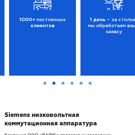
1000+
постоянных
1 день
– за столь
клиентов
мы обработаем ва
заявку
Siemens низковольтная
коммутационная аппаратура