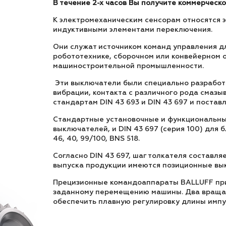
В течение 2-х часов Вы получите коммерческ
К электромеханическим сенсорам относятся 
индуктивными элементами переключения.
Они служат источником команд управления д
робототехнике, сборочном или конвейерном 
машиностроительной промышленности.
Эти выключатели были специально разработан
вибрации, контакта с различного рода сма
стандартам DIN 43 693 и DIN 43 697 и постав
Стандартные установочные и функциональные
выключателей, и DIN 43 697 (серия 100) для 
46, 40, 99/100, BNS 518.
Согласно DIN 43 697, шаг толкателя составля
выпуска продукции имеются позиционные вы
Прецизионные командоаппараты BALLUFF прим
заданному перемещению машины. Два вращае
обеспечить плавную регулировку длины импу