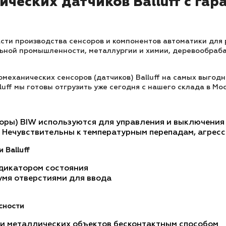
ческих датчиков Balluff с гар
сти производства сенсоров и компонентов автоматики для 
льной промышленности, металлургии и химии, деревообра
еханических сенсоров (датчиков) Balluff на самых выгодны
uff мы готовы отгрузить уже сегодня с нашего склада в Мос
оры) BIW используются для управления и выключения 
Нечувствительны к температурным перепадам, агресс
 Balluff
ндикатором состояния
умя отверстиями для ввода
сности
 и металлических объектов бесконтактным способом