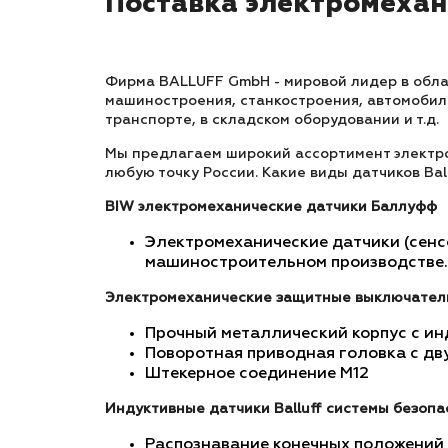
Поставка электромехани
Фирма BALLUFF GmbH - мировой лидер в обла
машиностроения, станкостроения, автомоби
транспорте, в складском оборудовании и т.д.
Мы предлагаем широкий ассортимент электром
любую точку России. Какие виды датчиков Ball
BIW электромеханические датчики Баллуфф
Электромеханические датчики (сенс
машиностроительном производстве. 
Электромеханические защитные выключатели
Прочный металлический корпус с и
Поворотная приводная головка с дв
Штекерное соединение M12
Индуктивные датчики Balluff системы безопа
Распознавание конечных положений