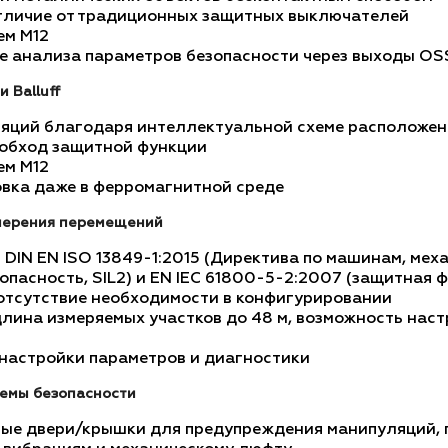
отличие от традиционных защитных выключателей
ем M12
е анализа параметров безопасности через выходы O
 Balluff
ляций благодаря интеллектуальной схеме расположен
 обход защитной функции
ем M12
вка даже в ферромагнитной среде
мерения перемещений
 DIN EN ISO 13849-1:2015 (Директива по машинам, мех
пасность, SIL2) и EN IEC 61800-5-2:2007 (защитная ф
 отсутствие необходимости в конфигурировании
длина измеряемых участков до 48 м, возможность наст
 настройки параметров и диагностики
темы безопасности
ые двери/крышки для предупреждения манипуляций, п