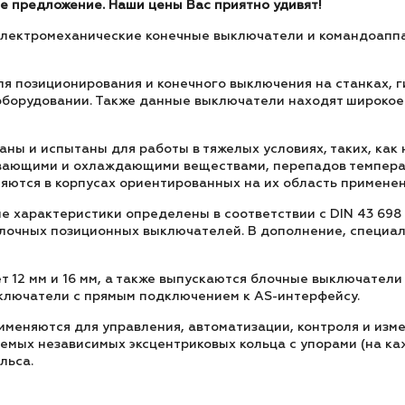
ое предложение. Наши цены Вас приятно удивят!
электромеханические конечные выключатели и командоапп
ля позиционирования и конечного выключения на станках, 
оборудовании. Также данные выключатели находят широкое
ы и испытаны для работы в тяжелых условиях, таких, как 
зывающими и охлаждающими веществами, перепадов темпера
ляются в корпусах ориентированных на их область применен
 характеристики определены в соответствии с DIN 43 698 
блочных позиционных выключателей. В дополнение, специаль
ет 12 мм и 16 мм, а также выпускаются блочные выключатели 
ключатели с прямым подключением к AS-интерфейсу.
еняются для управления, автоматизации, контроля и изме
мых независимых эксцентриковых кольца с упорами (на ка
льса.