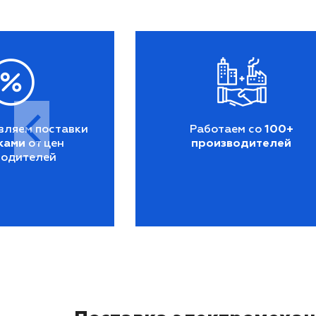
вляем поставки
Работаем со
100+
ками
от цен
производителей
водителей