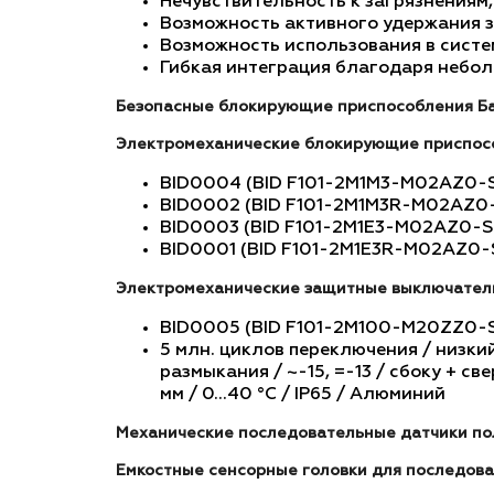
Нечувствительность к загрязнениям
Возможность активного удержания 
Возможность использования в систем
Гибкая интеграция благодаря небо
Безопасные блокирующие приспособления Б
Электромеханические блокирующие приспос
BID0004 (BID F101-2M1M3-M02AZ0-S
BID0002 (BID F101-2M1M3R-M02AZ0-
BID0003 (BID F101-2M1E3-M02AZ0-S
BID0001 (BID F101-2M1E3R-M02AZ0-S
Электромеханические защитные выключател
BID0005 (BID F101-2M100-M20ZZ0-
5 млн. циклов переключения / низкий
размыкания / ~-15, =-13 / сбоку + св
мм / 0...40 °C / IP65 / Алюминий
Механические последовательные датчики по
Емкостные сенсорные головки для последов