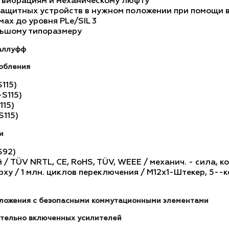
, вибрациям и механическому люфту
защитных устройств в нужном положении при помощи
ах до уровня PLe/SIL 3
льшому типоразмеру
аллуфф
обления
115)
S115)
115)
115)
и
S92)
 / TÜV NRTL, CE, RoHS, TÜV, WEEE / механич. - сила, 
ерху / 1 млн. циклов переключения / M12x1-Штекер, 5--ко
ложения с безопасными коммутационными элементами
ательно включенных усилителей