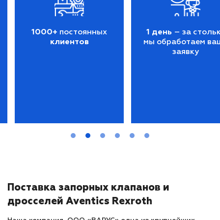
1000+
постоянных
1 день
– за столь
клиентов
мы обработаем ва
заявку
Поставка запорных клапанов и
дросселей Aventics Rexroth