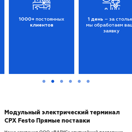
1000+
постоянных
1 день
– за столь
клиентов
мы обработаем ва
заявку
Модульный электрический терминал
СРХ Festo Прямые поставки