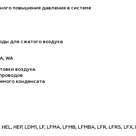
ного повышения давления в системе
оды для сжатого воздуха
EA, WA
товки воздуха
опроводов
аемого конденсата
HEL, HEP, LDM1, LF, LFMA, LFMB, LFMBA, LFR, LFRS, LFX, 