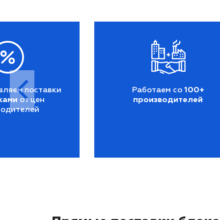
вляем поставки
Работаем со
100+
ками
от цен
производителей
водителей