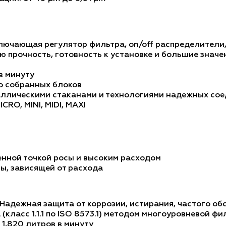
включающая регулятор фильтра, оn/off распределители
ю прочность, готовность к установке и большие знач
в минуту
о собранных блоков
аллическими стаканами и технологиями надежных со
CRO, MINI, MIDI, MAXI
нной точкой росы и высоким расходом
ы, зависящей от расхода
адежная защита от коррозии, истирания, частого об
(класс 1.1.1 по ISO 8573.1) методом многоуровневой ф
 1,820 литров в минуту