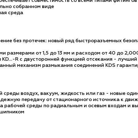
беспечивает совместимость со всеми типами фитингов
ельно собранном виде
чая среда
ние без протечек: новый ряд быстроразъемных безоп
 размерами от 1,5 до 13 мм и расходом от 40 до 2,00
KD…-R с двусторонней функцией отсекания - лучший
ованный механизм размыкания соединений KDS гаранти
й среды воздух, вакуум, жидкость или газ - новые о
адежную передачу от стационарного источника к дви
а рабочей среды по радиальным и осевым входам и в
дшипником