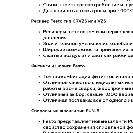
Сниженное энергопотребление и шу
Два варианта: точка росы при -40° C
Ресивер Festo тип CRVZS или VZS
Ресиверы в стальном или нержавеющ
давления
Значительное уменьшение колебаний
Широкие возможности применения: в
Сжатый воздух или азот как рабоча
Фитинги и шланги Festo
Точная комбинация фитингов и шлан
Отличное качество специальных исп
работы в зоне сварки, жаропрочные и
Отличный выбор: свыше 1,000 вари
Отличная поставка: все от одного и
Спиральные шланги тип PUN-S
Festo представляет новые шланги P
свойство сохранения спиральной ф