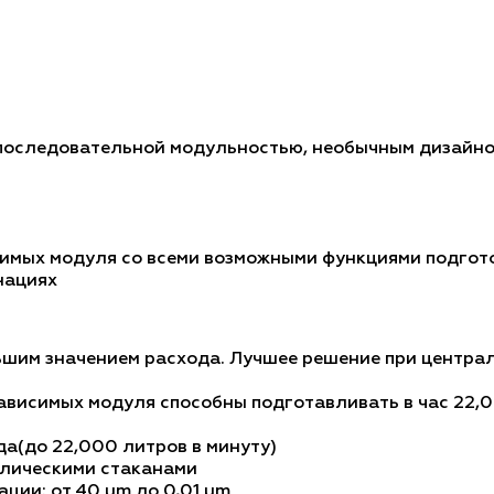
последовательной модульностью, необычным дизайно
симых модуля со всеми возможными функциями подгот
нациях
льшим значением расхода. Лучшее решение при центр
висимых модуля способны подготавливать в час 22,00
а(до 22,000 литров в минуту)
ллическими стаканами
ции: от 40 µm до 0,01 µm