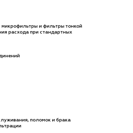
, микрофильтры и фильтры тонкой
ения расхода при стандартных
единений
Найти
служивания, поломок и брака
ильтрации