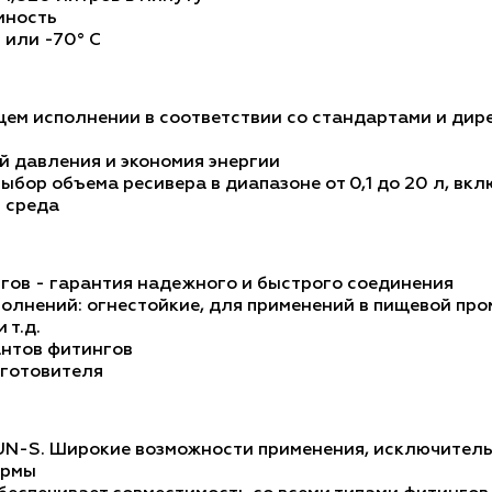
мность
 или -70° C
ем исполнении в соответствии со стандартами и дире
 давления и экономия энергии
ыбор объема ресивера в диапазоне от 0,1 до 20 л, в
я среда
гов - гарантия надежного и быстрого соединения
олнений: огнестойкие, для применений в пищевой пр
 т.д.
антов фитингов
зготовителя
UN-S. Широкие возможности применения, исключитель
ормы