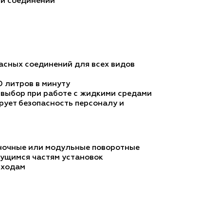
 и соединений
асных соединений для всех видов
0 литров в минуту
 выбор при работе с жидкими средами
рует безопасность персоналу и
диночные или модульные поворотные
жущимся частям установок
ыходам