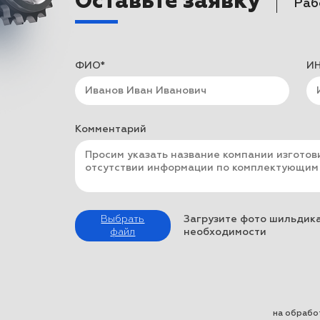
Оставьте заявку
Раб
ФИО*
ИН
Комментарий
Выбрать
Загрузите фото шильдика
файл
необходимости
на обрабо