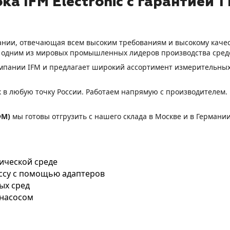
а IFM Electronic с гарантией 1
ермании, отвечающая всем высоким требованиям и высокому кач
 одним из мировых промышленных лидеров производства сред
омпании
IFM
и
предлагает широкий ассортимент измерительных 
 в любую точку России.
Работаем напрямую с производителем.
М)
мы готовы отгрузить с нашего склада в Москве и в Германии
ической среде
ссу с помощью адаптеров
ых сред
 насосом