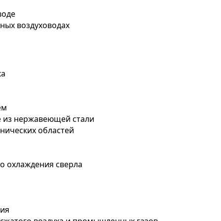
воде
ных воздуховодах
ка
ем
е из нержавеющей стали
енических областей
о охлаждения сверла
ния