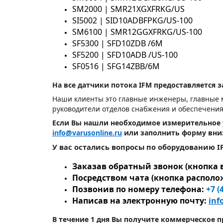
SM2000 | SMR21XGXFRKG/US
SI5002 | SID10ADBFPKG/US-100
SM6100 | SMR12GGXFRKG/US-100
SF5300 | SFD10ZDB /6M
SF5200 | SFD10ADB /US-100
SF0516 | SFG14ZBB/6M
На все датчики потока IFM предоставляется з
Наши клиенты это главные инженеры, главные м
руководители отделов снабжения и обеспечения
Если Вы нашли необходимое измерительное у
info@varusonline.ru
или заполнить форму вни
У вас остались вопросы по оборудованию 
Заказав обратный звонок (кнопка 
Посредством чата (кнопка располо
Позвонив по номеру телефона:
+7 (
Написав на электронную почту:
inf
В течение 1 дня Вы получите коммерческое 