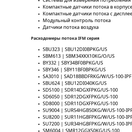
Системы для измерения потребления 
Компактные датчики потока в корпус
Компактные датчики потока с диспле
Модульный контроль потока
Датчики потока воздуха
Расходомеры потока
IFM с
ерия
SBU323 | SBU12DI0BPKG/US
SBM613 | SBM34XKX10KG/O/US
BY332 | SBY34BF0BPKG/US
SBY346 | SBY11BF0BPKG/US
SA3010 | SAD18BBDFRKG/W/US-100-IPF
SBU624 | SBU12DI040KG/US
SD5100 | SDR14DGXFPKG/US-100
SD6050 | SDR12DGXFPKG/US-100
SD8000 | SDR11DGXFPKG/US-100
SU9004 | SUR54HGB50KG/W/US-100-IP
SU8200 | SUR11HGBFPKG/W/US-100-IP
SU7200 | SUR34HGBFPKG/W/US-100-IP
SM6004 | SMR12GGX50KG/US-100