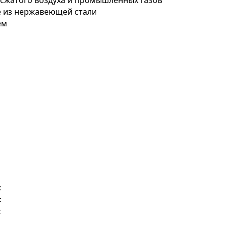
сжатого воздуха и промышленных газов
е из нержавеющей стали
ем
F
F
F