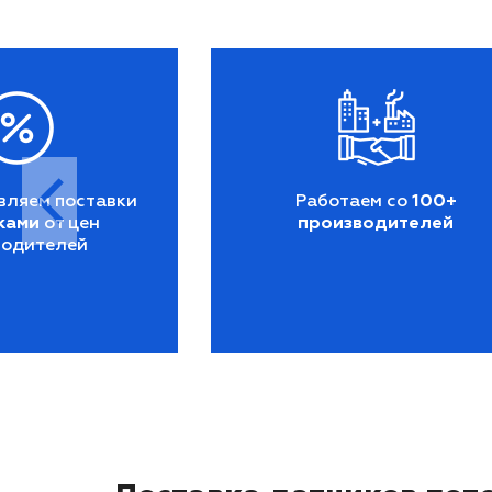
вляем поставки
Работаем со
100+
ками
от цен
производителей
водителей