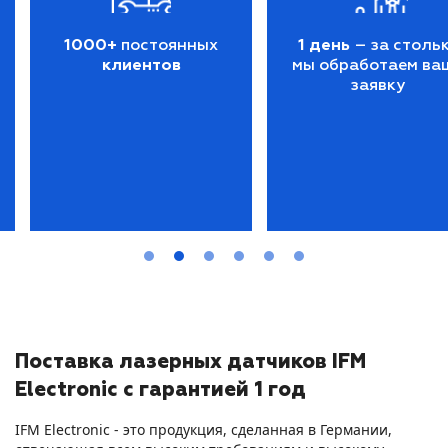
1000+
постоянных
1 день
– за столь
клиентов
мы обработаем ва
заявку
Поставка лазерных датчиков IFM
Electronic с гарантией 1 год
IFM
E
lectronic - это продукция, сделанная в Германии,