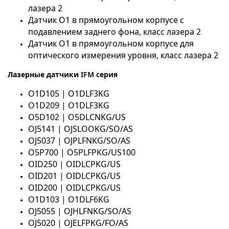
лазера 2
Датчик O1 в прямоугольном корпусе с
подавлением заднего фона, класс лазера 2
Датчик O1 в прямоугольном корпусе для
оптического измерения уровня, класс лазера 2
Лазерные датчики
IFM с
ерия
O1D105 | O1DLF3KG
O1D209 | O1DLF3KG
O5D102 | O5DLCNKG/US
OJ5141 | OJSLOOKG/SO/AS
OJ5037 | OJPLFNKG/SO/AS
O5P700 | O5PLFPKG/US100
OID250 | OIDLCPKG/US
OID201 | OIDLCPKG/US
OID200 | OIDLCPKG/US
O1D103 | O1DLF6KG
OJ5055 | OJHLFNKG/SO/AS
OJ5020 | OJELFPKG/FO/AS